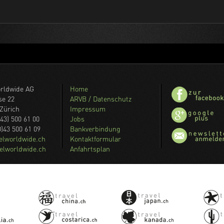
orldwide AG
Home
se 22
ARVB / Datenschutz
Zürich
Impressum
043) 500 61 00
Jobs
0)43 500 61 09
Bankverbindung
velworldwide.ch
Kontaktformular
elworldwide.ch
Anfahrtsplan