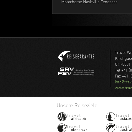
Motorhome Nashville Tenessee
Travel W
Kirchgas
CH-8001 
Tel +41 (
Fax +41 (
info@tra
www.trav
Unsere Reiseziele