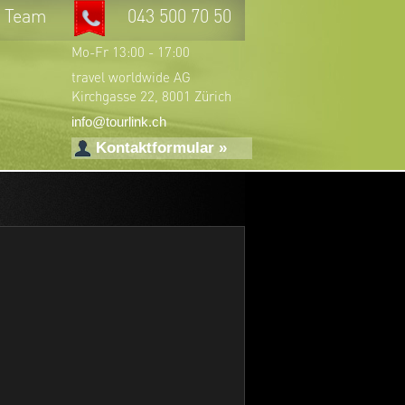
r Team
043 500 70 50
Mo-Fr 13:00 - 17:00
travel worldwide AG
Kirchgasse 22, 8001 Zürich
info@tourlink.ch
Kontaktformular »