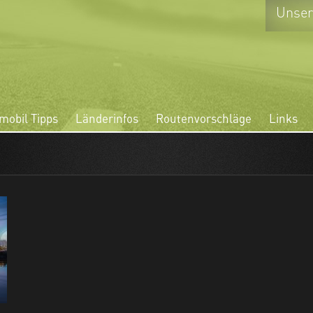
Unse
obil Tipps
Länderinfos
Routenvorschläge
Links