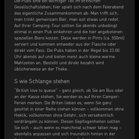
Die Pubs sind ein wichtiger Teil im britischen
Gesellschaftsleben; hier spielt sich nach dem Feierabend
das eigentliche Zusammenkommen ab: Man trifft sich,
man trinkt gemeinsam Bier, man isst etwas und redet.
Auf Ihrer Camping-Tour sollten Sie abends unbedingt
einmal in einen Pub einkehren und die hier angebotenen
speziellen Biere kosten. Diese werden in Pints (ca. 550ml)
serviert und kommen entweder aus der Flasche oder
direkt vom Fass. Die Pubs haben in der Regel bis 23.00
Uhr abends auf und bieten meist auch kleine warme
Mahlzeiten an. Bestellt und direkt bezahlt wird
üblicherweise an der Theke.
S wie Schlange stehen
“British love to queue” – ganz gleich, ob Sie am Bus oder
an der Kasse stehen, Sie werden es auf Ihren Camper-
Ferien merken: Die Briten lieben es, wenn Sie ganz
gesittet in einer Reihe stehen können – vollkommen ohne
Hektik, vollkommen ohne Gefahr, sich versehentlich
vordrängeln zu können. Diesen Gepflogenheiten sollten
Sie sich – auch wenn es manchmal schwer fallen mag –
ebenfalls anpassen und sich freundlich hinten in der