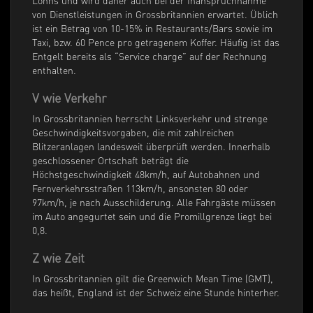
Lohns und wird daher auch bei der Inanspruchnahme
von Dienstleistungen in Grossbritannien erwartet. Üblich
ist ein Betrag von 10-15% in Restaurants/Bars sowie im
Taxi, bzw. 60 Pence pro getragenem Koffer. Häufig ist das
Entgelt bereits als “Service charge” auf der Rechnung
enthalten.
V wie Verkehr
In Grossbritannien herrscht Linksverkehr und strenge
Geschwindigkeitsvorgaben, die mit zahlreichen
Blitzeranlagen landesweit überprüft werden. Innerhalb
geschlossener Ortschaft beträgt die
Höchstgeschwindigkeit 48km/h, auf Autobahnen und
Fernverkehrsstraßen 113km/h, ansonsten 80 oder
97km/h, je nach Ausschilderung. Alle Fahrgäste müssen
im Auto angegurtet sein und die Promillgrenze liegt bei
0,8.
Z wie Zeit
In Grossbritannien gilt die Greenwich Mean Time (GMT),
das heißt, England ist der Schweiz eine Stunde hinterher.