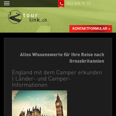
043 500 70 50
Toggle
navigation
KONTAKTFORMULAR »
Alles Wissenswerte für Ihre Reise nach
Grossbritannien
England mit dem Camper erkunden
| Länder- und Camper-
Informationen