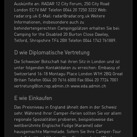
Auskünfte an: RADAR 12 City Forum, 250 City Road
London EC1V 8AF Telefon 0044 20 7250 3222 Web:
radar.org.uk E-Mail: radar@radar.org.uk Weitere
Informationen, insbesondere auch zu
behindertengerechten Campingplätzen erhalten Sie bei:
Camping for the Disabled 20 Burton Close Dawley,
Telford, Shropshire TF4 2BX Telefon 0044 1743 761889.
D wie Diplomatische Vertretung
Die Schweizer Botschaft hat ihren Sitz in London und ist
unter folgenden Kontaktdaten zu erreichen: Embassy of
Switzerland 16-18 Montagu Place London W1H 2BQ Great
Britain Telefon 0044 20 7616 6000 Fax 0044 20 7724 7001
vertretung@lon.rep.admin.ch www.eda.admin.ch
E wie Einkaufen
Das Preisniveau in England ähnelt dem in der Schweiz
sehr. Während Ihrer Camper-Ferien sollten Sie vor allem
regionale Spezialitäten probieren, beispielsweise das
weltberühmte Englische Fudge (Karamel) oder
hausgemachte Marmelade. Sofern Sie Ihre Camper-Tour